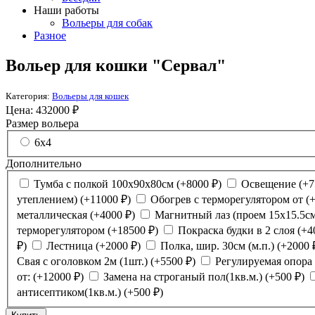
Наши работы
Вольеры для собак
Разное
Вольер для кошки "Сервал"
Категория:
Вольеры для кошек
Цена:
432000
₽
Размер вольера
6х4
Дополнительно
Тумба с полкой 100х90х80см
(+
8000
₽
)
Освещение
(+
7
утеплением)
(+
11000
₽
)
Обогрев с терморегулятором от
(
металлическая
(+
4000
₽
)
Магнитный лаз (проем 15х15.5с
терморегулятором
(+
18500
₽
)
Покраска будки в 2 слоя
(+
4
₽
)
Лестница
(+
2000
₽
)
Полка, шир. 30см (м.п.)
(+
2000
Свая с оголовком 2м (1шт.)
(+
5500
₽
)
Регулируемая опора 
от:
(+
12000
₽
)
Замена на строганый пол(1кв.м.)
(+
500
₽
)
антисептиком(1кв.м.)
(+
500
₽
)