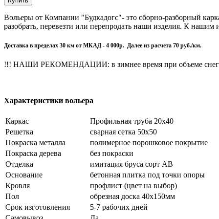
Вольеры от Компании "Будкадогс"- это сборно-разборный карк
разобрать, перевезти или перепродать наши изделия. К нашим
Доставка в пределах 30 км от МКАД - 4 000р. Далее из расчета 70 руб./км.
!!! НАШИ РЕКОМЕНДАЦИИ: в зимнее время при объеме снега в
Характеристики вольера
Каркас
Профильная труба 20х40
Решетка
сварная сетка 50х50
Покраска металла
полимерное порошковое покрытие
Покраска дерева
без покраски
Отделка
имитация бруса сорт АВ
Основание
бетонная плитка под точки опоры
Кровля
профлист (цвет на выбор)
Пол
обрезная доска 40х150мм
Срок изготовления
5-7 рабочих дней
Самовывоз
Да