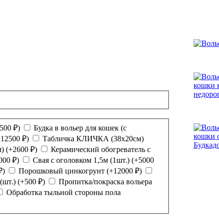
500
₽
)
Будка в вольер для кошек (с
+
12500
₽
)
Табличка КЛИЧКА (38х20см)
м)
(+
2600
₽
)
Керамический обогреватель с
000
₽
)
Свая с оголовком 1,5м (1шт.)
(+
5000
₽
)
Порошковый цинкогрунт
(+
12000
₽
)
(шт.)
(+
500
₽
)
Пропитка/покраска вольера
Обработка тыльной стороны пола