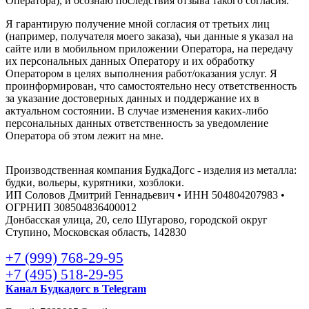
Оператора), и осознаю последствия отзыва такого согласия.
Я гарантирую получение мной согласия от третьих лиц
(например, получателя моего заказа), чьи данные я указал на
сайте или в мобильном приложении Оператора, на передачу
их персональных данных Оператору и их обработку
Оператором в целях выполнения работ/оказания услуг. Я
проинформирован, что самостоятельно несу ответственность
за указание достоверных данных и поддержание их в
актуальном состоянии. В случае изменения каких-либо
персональных данных ответственность за уведомление
Оператора об этом лежит на мне.
Производственная компания БудкаДогс - изделия из металла:
будки, вольеры, курятники, хозблоки.
ИП Соловов Дмитрий Геннадьевич • ИНН 504804207983 •
ОГРНИП 308504836400012
Донбасская улица, 20, село Шугарово, городской округ
Ступино, Московская область, 142830
+7 (999) 768-29-95
+7 (495) 518-29-95
Канал Будкадогс в Telegram