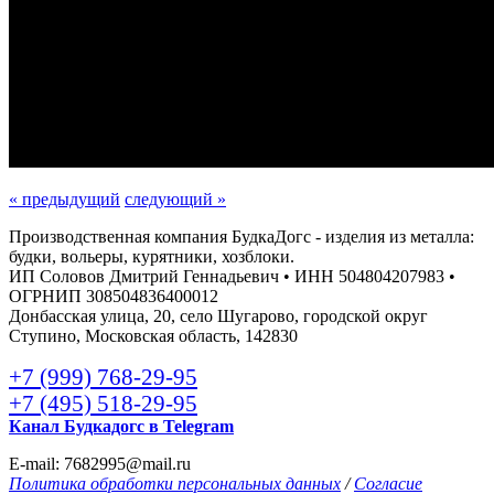
« предыдущий
следующий »
Производственная компания БудкаДогс - изделия из металла:
будки, вольеры, курятники, хозблоки.
ИП Соловов Дмитрий Геннадьевич • ИНН 504804207983 •
ОГРНИП 308504836400012
Донбасская улица, 20, село Шугарово, городской округ
Ступино, Московская область, 142830
+7 (999) 768-29-95
+7 (495) 518-29-95
Канал Будкадогс в Telegram
E-mail: 7682995@mail.ru
Политика обработки персональных данных
/
Согласие