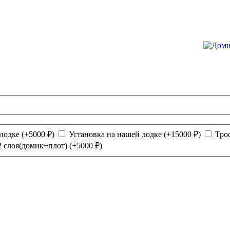
 лодке
(+
5000
₽
)
Установка на нашей лодке
(+
15000
₽
)
Тро
2 слоя(домик+плот)
(+
5000
₽
)