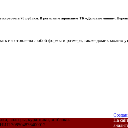
ее из расчета 70 руб./км. В регионы отправляем ТК «Деловые линии». Пере
быть изготовлены любой формы и размера, также домик можно у
Создан
дки, вольеры, курятники, хозблоки.
На сай
РНИП 308504836400012
аналит