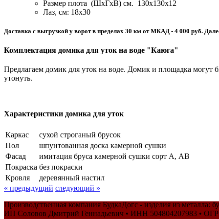
Размер плота (ШхГхВ) см. 130х130х12
Лаз, см: 18х30
Доставка с выгрузкой у ворот в пределах 30 км от МКАД - 4 000 руб. Дал
Комплектация домика для уток на воде "Каюга"
Предлагаем домик для уток на воде. Домик и площадка могут 
утонуть.
Характеристики домика для уток
Каркас
сухой строганый брусок
Пол
шпунтованная доска камерной сушки
Фасад
имитация бруса камерной сушки сорт A, АВ
Покраска
без покраски
Кровля
деревянный настил
« предыдущий
следующий »
Производственная компания БудкаДогс - изделия из металла: бу
ИП Соловов Дмитрий Геннадьевич • ИНН 504804207983 • ОГ