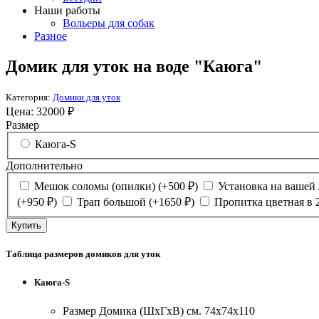
Наши работы
Вольеры для собак
Разное
Домик для уток на воде "Каюга"
Категория:
Домики для уток
Цена:
32000
₽
Размер
Каюга-S
Дополнительно
Мешок соломы (опилки)
(+
500
₽
)
Установка на вашей
(+
950
₽
)
Трап большой
(+
1650
₽
)
Пропитка цветная в 
Таблица размеров домиков для уток
Каюга-S
Размер Домика (ШхГхВ) см. 74х74х110