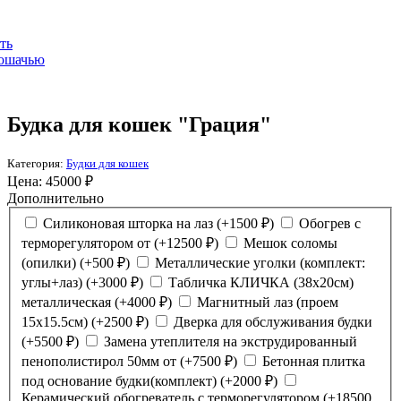
Будка для кошек "Грация"
Категория:
Будки для кошек
Цена:
45000
₽
Дополнительно
Силиконовая шторка на лаз
(+
1500
₽
)
Обогрев с
терморегулятором от
(+
12500
₽
)
Мешок соломы
(опилки)
(+
500
₽
)
Металлические уголки (комплект:
углы+лаз)
(+
3000
₽
)
Табличка КЛИЧКА (38х20см)
металлическая
(+
4000
₽
)
Магнитный лаз (проем
15х15.5см)
(+
2500
₽
)
Дверка для обслуживания будки
(+
5500
₽
)
Замена утеплителя на экструдированный
пенополистирол 50мм от
(+
7500
₽
)
Бетонная плитка
под основание будки(комплект)
(+
2000
₽
)
Керамический обогреватель с терморегулятором
(+
18500