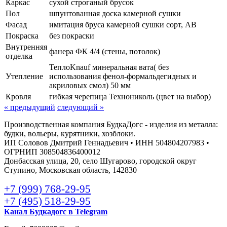
Каркас
сухой строганый брусок
Пол
шпунтованная доска камерной сушки
Фасад
имитация бруса камерной сушки сорт, АВ
Покраска
без покраски
Внутренняя
фанера ФК 4/4 (стены, потолок)
отделка
ТеплоKnauf минеральная вата( без
Утепление
использования фенол-формальдегидных и
акриловых смол) 50 мм
Кровля
гибкая черепица Технониколь (цвет на выбор)
« предыдущий
следующий »
Производственная компания БудкаДогс - изделия из металла:
будки, вольеры, курятники, хозблоки.
ИП Соловов Дмитрий Геннадьевич • ИНН 504804207983 •
ОГРНИП 308504836400012
Донбасская улица, 20, село Шугарово, городской округ
Ступино, Московская область, 142830
+7 (999) 768-29-95
+7 (495) 518-29-95
Канал Будкадогс в Telegram