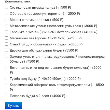
Дополнительно
Силиконовая шторка на лаз
(+
1500
₽
)
Обогрев с терморегулятором от
(+
12500
₽
)
Мешок соломы (опилки)
(+
500
₽
)
Металлические уголки (комплект: углы+лаз)
(+
3000
₽
)
Табличка КЛИЧКА (38х20см) металлическая
(+
4000
₽
)
Магнитный лаз (проем 15х15.5см)
(+
2500
₽
)
Окно ПВХ для обслуживания будки
(+
8000
₽
)
Дверка для обслуживания будки
(+
5500
₽
)
Замена утеплителя на экструдированный пенополистирол
50мм от
(+
7500
₽
)
Бетонная плитка под основание будки(комплект)
(+
2000
₽
)
Тумба под будку (*140х90х50см)
(+
10000
₽
)
Керамический обогреватель с терморегулятором
(+
18500
₽
)
Покраска будки в 2 слоя
(+
4000
₽
)