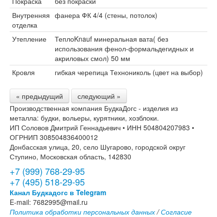
Покраска
без покраски
Внутренняя
фанера ФК 4/4 (стены, потолок)
отделка
Утепление
ТеплоKnauf минеральная вата( без
использования фенол-формальдегидных и
акриловых смол) 50 мм
Кровля
гибкая черепица Технониколь (цвет на выбор)
« предыдущий
следующий »
Производственная компания БудкаДогс - изделия из
металла: будки, вольеры, курятники, хозблоки.
ИП Соловов Дмитрий Геннадьевич • ИНН 504804207983 •
ОГРНИП 308504836400012
Донбасская улица, 20, село Шугарово, городской округ
Ступино, Московская область, 142830
+7 (999) 768-29-95
+7 (495) 518-29-95
Канал Будкадогс в Telegram
E-mail: 7682995@mail.ru
Политика обработки персональных данных
/
Согласие