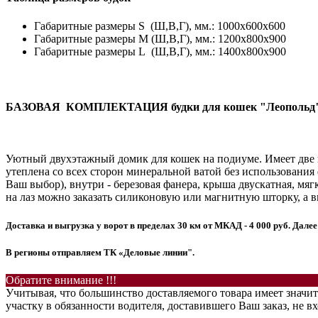
Габаритные размеры S (Ш,B,Г), мм.: 1000х600х600
Габаритные размеры M (Ш,B,Г), мм.: 1200х800х900
Габаритные размеры L (Ш,B,Г), мм.: 1400х800х900
БАЗОВАЯ КОМПЛЕКТАЦИЯ будки для кошек "Леопольд
Уютный двухэтажный домик для кошек на подиуме. Имеет две и
утеплена со всех сторон минеральной ватой без использовани
Ваш выбор), внутри - березовая фанера, крыша двускатная, мяг
на лаз можно заказать силиконовую или магнитную шторку, а 
Доставка и выгрузка у ворот в пределах 30 км от МКАД - 4 000 руб. Далее 
В регионы отправляем ТК «Деловые линии".
Обратите внимание !!!
Учитывая, что большинство доставляемого товара имеет значит
участку в обязанности водителя, доставившего Ваш заказ, не вх