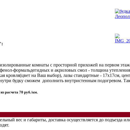
":
золированные комнаты с просторной прихожей на первом этаже 
я фенол-формальдегидных и акриловых смол - толщина утепления
кая кровля(цвет на Ваш выбор), лазы стандартные - 17х17см, цен
внутри будку сможем дополнить внутристенным подогревом. Так
из расчета 70 руб./км.
ельный вес и габариты, доставка осуществляется до подъезда ил
одят.