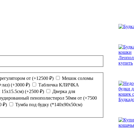
орегулятором от
(+
12500
₽
)
Мешок соломы
+лаз)
(+
3000
₽
)
Табличка КЛИЧКА
 15х15.5см)
(+
2500
₽
)
Дверка для
трудированный пенополистирол 50мм от
(+
7500
0
₽
)
Тумба под будку (*140х90х50см)