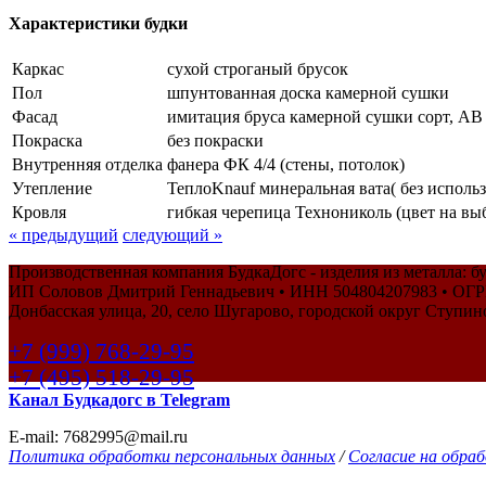
Характеристики будки
Каркас
сухой строганый брусок
Пол
шпунтованная доска камерной сушки
Фасад
имитация бруса камерной сушки сорт, АВ
Покраска
без покраски
Внутренняя отделка
фанера ФК 4/4 (стены, потолок)
Утепление
ТеплоKnauf минеральная вата( без испол
Кровля
гибкая черепица Технониколь (цвет на вы
« предыдущий
следующий »
Производственная компания БудкаДогс - изделия из металла: бу
ИП Соловов Дмитрий Геннадьевич • ИНН 504804207983 • ОГ
Донбасская улица, 20, село Шугарово, городской округ Ступин
+7 (999) 768-29-95
+7 (495) 518-29-95
Канал Будкадогс в Telegram
E-mail: 7682995@mail.ru
Политика обработки персональных данных
/
Согласие на обра