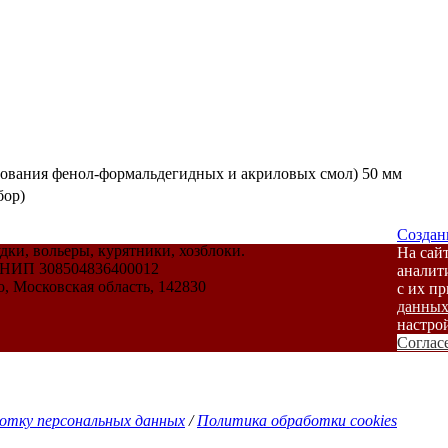
ьзования фенол-формальдегидных и акриловых смол) 50 мм
бор)
Создан
дки, вольеры, курятники, хозблоки.
На сай
РНИП 308504836400012
аналит
о, Московская область, 142830
с их п
данны
настрой
Соглас
ботку персональных данных
/
Политика обработки cookies