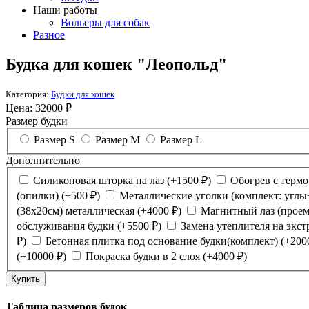
Наши работы
Вольеры для собак
Разное
Будка для кошек "Леопольд"
Категория:
Будки для кошек
Цена:
32000
₽
Размер будки
Размер S
Размер M
Размер L
Дополнительно
Силиконовая шторка на лаз
(+
1500
₽
)
Обогрев с терм
(опилки)
(+
500
₽
)
Металлические уголки (комплект: углы
(38х20см) металлическая
(+
4000
₽
)
Магнитный лаз (проем
обслуживания будки
(+
5500
₽
)
Замена утеплителя на экс
₽
)
Бетонная плитка под основание будки(комплект)
(+
200
(+
10000
₽
)
Покраска будки в 2 слоя
(+
4000
₽
)
Таблица размеров будок